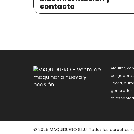
contacto
Alquiler, v
cargadoras,
ligera, dum
generadore
telescopica
© 2026 MAQUIDUERO S.L.U. Todos los derechos r