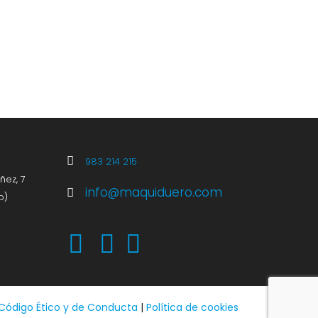
983 214 215
ñez, 7
info@maquiduero.com
o)
Código Ético y de Conducta
|
Política de cookies