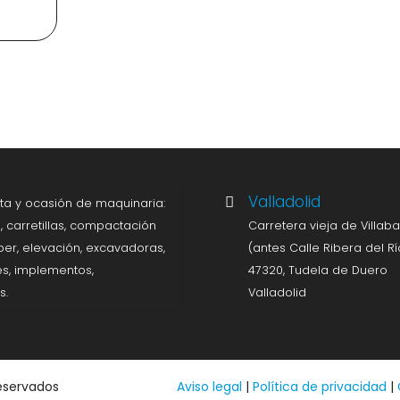
Valladolid
enta y ocasión de maquinaria:
 carretillas, compactación
Carretera vieja de Villaba
per, elevación, excavadoras,
(antes Calle Ribera del Rí
s, implementos,
47320, Tudela de Duero
s.
Valladolid
eservados
Aviso legal
|
Política de privacidad
|