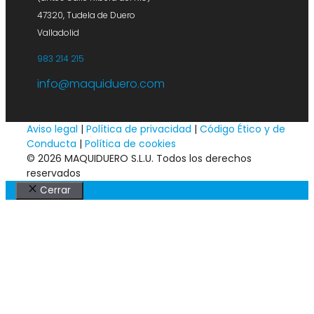
47320, Tudela de Duero
Valladolid
983 214 215
info@maquiduero.com
Aviso legal
|
Política de privacidad
|
Código Ético y de
Conducta
|
Política de cookies
© 2026 MAQUIDUERO S.L.U. Todos los derechos
reservados
Cerrar